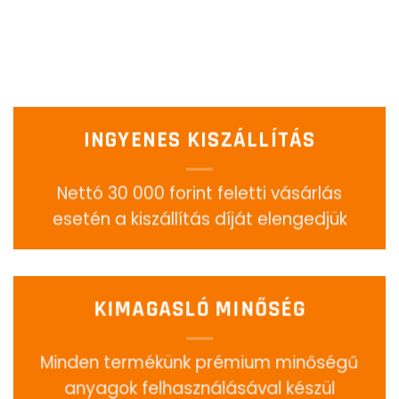
INGYENES KISZÁLLÍTÁS
Nettó 30 000 forint feletti vásárlás
esetén a kiszállítás díját elengedjük
KIMAGASLÓ MINŐSÉG
Minden termékünk prémium minőségű
anyagok felhasználásával készül