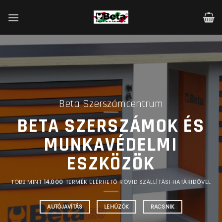
Skip
to
content
Beta Szerszámcentrum
BETA SZERSZÁMOK ÉS
MUNKAVÉDELMI
ESZKÖZÖK
TÖBB MINT
14.000
TERMÉK ELÉRHETŐ RÖVID SZÁLLÍTÁSI HATÁRIDŐVEL
AUTÓJAVÍTÁS
LEHÚZÓK
RACSNIK