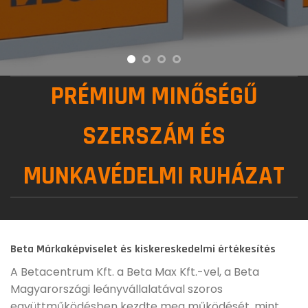
PRÉMIUM MINŐSÉGŰ
SZERSZÁM ÉS
MUNKAVÉDELMI RUHÁZAT
Beta Márkaképviselet és kiskereskedelmi értékesítés
A Betacentrum Kft. a Beta Max Kft.-vel, a Beta
Magyarországi leányvállalatával szoros
együttműködésben kezdte meg működését, mint