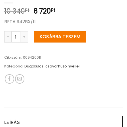
Original
Current
10 340
6 720
Ft
Ft
price
price
BETA 942BX/11
was:
is:
10
6
942BX 11 Rövid hatlapú dugókulcs-csavarhúzó krómozott m
KOSÁRBA TESZEM
340Ft.
720Ft.
Cikkszám:
009420011
Kategória:
Dugókulcs-csavarhúzó nyéllel
LEÍRÁS