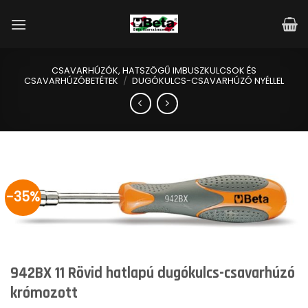
Skip
to
content
CSAVARHÚZÓK, HATSZÖGŰ IMBUSZKULCSOK ÉS
CSAVARHÚZÓBETÉTEK
/
DUGÓKULCS-CSAVARHÚZÓ NYÉLLEL
-35%
942BX 11 Rövid hatlapú dugókulcs-csavarhúzó
krómozott