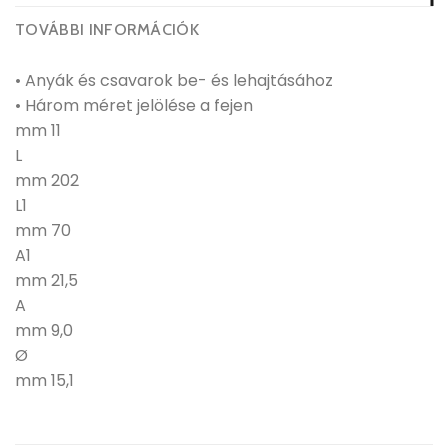
TOVÁBBI INFORMÁCIÓK
• Anyák és csavarok be- és lehajtásához
• Három méret jelölése a fejen
mm 11
L
mm 202
L1
mm 70
A1
mm 21,5
A
mm 9,0
Ø
mm 15,1