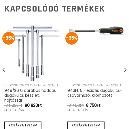
KAPCSOLÓDÓ TERMÉKEK
-35%
-35%
DUGÓKULCS-CSAVARHÚZÓ NYÉLLEL
DUGÓKULCS-CSAVARHÚZÓ NYÉLLEL
949/S6 6 darabos hatlapú
943FL 5 Flexibilis dugókulcs-
dugókulcs készlet, T-
csavarhúzó, krómozott
hajtószár
Original
Current
Original
Current
124 335
Ft
80 820
Ft
13 460
Ft
8 750
Ft
price
price
price
price
BETA 949/S6
BETA 943FL/5
was:
is:
was:
is:
124
80
13
8
335Ft.
820Ft.
460Ft.
750Ft.
KOSÁRBA TESZEM
KOSÁRBA TESZEM