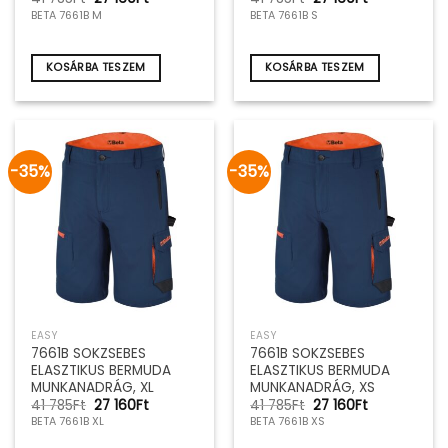
price
price
price
price
BETA 7661B M
BETA 7661B S
was:
is:
was:
is:
41
27
41
27
785Ft.
160Ft.
785Ft.
160Ft.
KOSÁRBA TESZEM
KOSÁRBA TESZEM
-35%
-35%
EASY
EASY
7661B SOKZSEBES
7661B SOKZSEBES
ELASZTIKUS BERMUDA
ELASZTIKUS BERMUDA
MUNKANADRÁG, XL
MUNKANADRÁG, XS
Original
Current
Original
Current
41 785
Ft
27 160
Ft
41 785
Ft
27 160
Ft
price
price
price
price
BETA 7661B XL
BETA 7661B XS
was:
is:
was:
is:
41
27
41
27