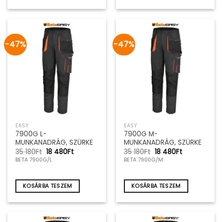
-47%
-47%
EASY
EASY
7900G L-
7900G M-
MUNKANADRÁG, SZÜRKE
MUNKANADRÁG, SZÜRKE
Original
Current
Original
Current
35 180
Ft
18 480
Ft
35 180
Ft
18 480
Ft
price
price
price
price
BETA 7900G/L
BETA 7900G/M
was:
is:
was:
is:
35
18
35
18
180Ft.
480Ft.
180Ft.
480Ft.
KOSÁRBA TESZEM
KOSÁRBA TESZEM