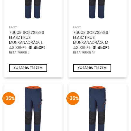
EASY
EASY
7660B SOKZSEBES
7660B SOKZSEBES
ELASZTIKUS
ELASZTIKUS
MUNKANADRÁG, L
MUNKANADRÁG, M
Original
Current
Original
Current
48 385
Ft
31 450
Ft
48 385
Ft
31 450
Ft
price
price
price
price
BETA 7660B L
BETA 7660B M
was:
is:
was:
is:
48
31
48
31
385Ft.
450Ft.
385Ft.
450Ft.
KOSÁRBA TESZEM
KOSÁRBA TESZEM
-35%
-35%