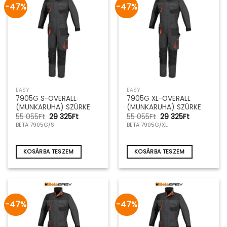
-47%
-47%
EASY
EASY
7905G S-OVERALL
7905G XL-OVERALL
(MUNKARUHA) SZÜRKE
(MUNKARUHA) SZÜRKE
Original
Current
Original
Current
55 055
Ft
29 325
Ft
55 055
Ft
29 325
Ft
price
price
price
price
BETA 7905G/S
BETA 7905G/XL
was:
is:
was:
is:
55
29
55
29
055Ft.
325Ft.
055Ft.
325Ft.
KOSÁRBA TESZEM
KOSÁRBA TESZEM
-47%
-47%