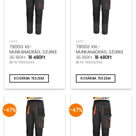
EASY
EASY
7900G XS-
7900G XXL-
MUNKANADRÁG, SZÜRKE
MUNKANADRÁG, SZÜRKE
Original
Current
Original
Current
35 180
Ft
18 480
Ft
35 180
Ft
18 480
Ft
price
price
price
price
BETA 7900G/XS
BETA 7900G/XXL
was:
is:
was:
is:
35
18
35
18
180Ft.
480Ft.
180Ft.
480Ft.
KOSÁRBA TESZEM
KOSÁRBA TESZEM
-47%
-47%