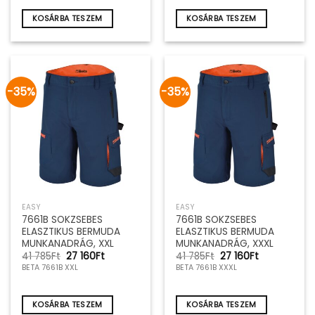
785Ft.
160Ft.
785Ft.
160Ft.
KOSÁRBA TESZEM
KOSÁRBA TESZEM
-35%
-35%
EASY
EASY
7661B SOKZSEBES
7661B SOKZSEBES
ELASZTIKUS BERMUDA
ELASZTIKUS BERMUDA
MUNKANADRÁG, XXL
MUNKANADRÁG, XXXL
Original
Current
Original
Current
41 785
Ft
27 160
Ft
41 785
Ft
27 160
Ft
price
price
price
price
BETA 7661B XXL
BETA 7661B XXXL
was:
is:
was:
is:
41
27
41
27
785Ft.
160Ft.
785Ft.
160Ft.
KOSÁRBA TESZEM
KOSÁRBA TESZEM