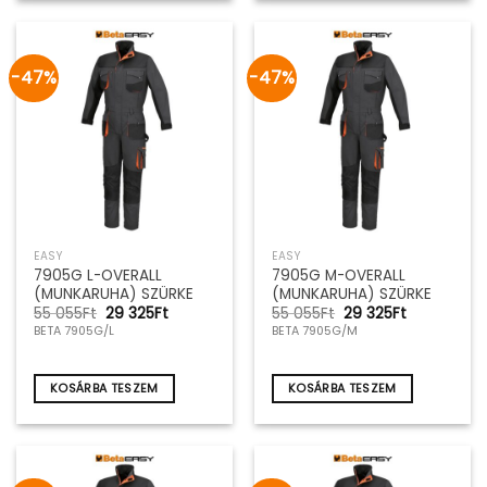
-47%
-47%
EASY
EASY
7905G L-OVERALL
7905G M-OVERALL
(MUNKARUHA) SZÜRKE
(MUNKARUHA) SZÜRKE
Original
Current
Original
Current
55 055
Ft
29 325
Ft
55 055
Ft
29 325
Ft
price
price
price
price
BETA 7905G/L
BETA 7905G/M
was:
is:
was:
is:
55
29
55
29
055Ft.
325Ft.
055Ft.
325Ft.
KOSÁRBA TESZEM
KOSÁRBA TESZEM