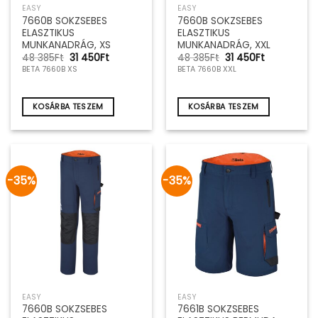
EASY
EASY
7660B SOKZSEBES
7660B SOKZSEBES
ELASZTIKUS
ELASZTIKUS
MUNKANADRÁG, XS
MUNKANADRÁG, XXL
Original
Current
Original
Current
48 385
Ft
31 450
Ft
48 385
Ft
31 450
Ft
price
price
price
price
BETA 7660B XS
BETA 7660B XXL
was:
is:
was:
is:
48
31
48
31
385Ft.
450Ft.
385Ft.
450Ft.
KOSÁRBA TESZEM
KOSÁRBA TESZEM
-35%
-35%
EASY
EASY
7660B SOKZSEBES
7661B SOKZSEBES