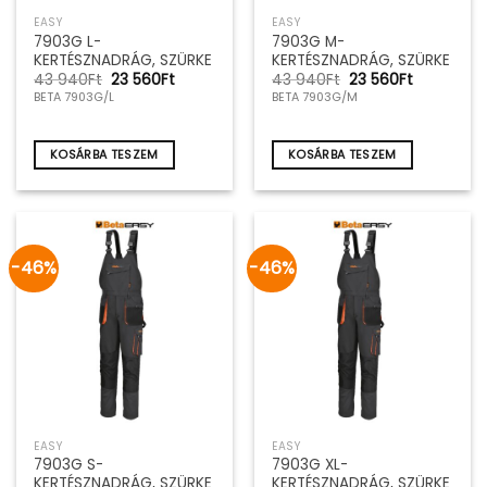
EASY
EASY
7903G L-
7903G M-
KERTÉSZNADRÁG, SZÜRKE
KERTÉSZNADRÁG, SZÜRKE
Original
Current
Original
Current
43 940
Ft
23 560
Ft
43 940
Ft
23 560
Ft
price
price
price
price
BETA 7903G/L
BETA 7903G/M
was:
is:
was:
is:
43
23
43
23
940Ft.
560Ft.
940Ft.
560Ft.
KOSÁRBA TESZEM
KOSÁRBA TESZEM
-46%
-46%
EASY
EASY
7903G S-
7903G XL-
KERTÉSZNADRÁG, SZÜRKE
KERTÉSZNADRÁG, SZÜRKE