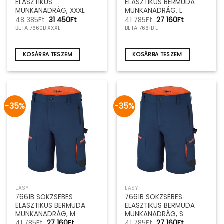
ELASZTIKUS
ELASZTIKUS BERMUDA
MUNKANADRÁG, XXXL
MUNKANADRÁG, L
Original
Current
Original
Current
48 385
Ft
31 450
Ft
41 785
Ft
27 160
Ft
price
price
price
price
BETA 7660B XXXL
BETA 7661B L
was:
is:
was:
is:
48
31
41
27
385Ft.
450Ft.
785Ft.
160Ft.
KOSÁRBA TESZEM
KOSÁRBA TESZEM
-35%
-35%
EASY
EASY
7661B SOKZSEBES
7661B SOKZSEBES
ELASZTIKUS BERMUDA
ELASZTIKUS BERMUDA
MUNKANADRÁG, M
MUNKANADRÁG, S
Original
Current
Original
Current
41 785
Ft
27 160
Ft
41 785
Ft
27 160
Ft