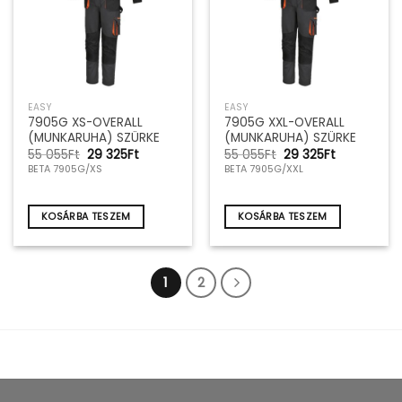
EASY
EASY
7905G XS-OVERALL
7905G XXL-OVERALL
(MUNKARUHA) SZÜRKE
(MUNKARUHA) SZÜRKE
Original
Current
Original
Current
55 055
Ft
29 325
Ft
55 055
Ft
29 325
Ft
price
price
price
price
BETA 7905G/XS
BETA 7905G/XXL
was:
is:
was:
is:
55
29
55
29
055Ft.
325Ft.
055Ft.
325Ft.
KOSÁRBA TESZEM
KOSÁRBA TESZEM
1
2