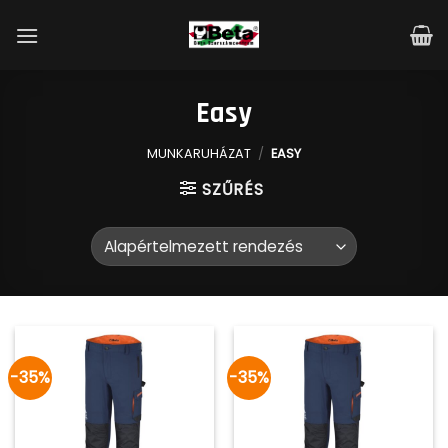
Skip
to
content
Easy
MUNKARUHÁZAT
/
EASY
SZŰRÉS
-35%
-35%