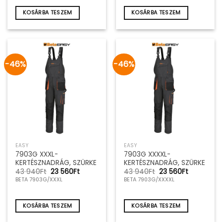
940Ft.
560Ft.
940Ft.
560Ft.
KOSÁRBA TESZEM
KOSÁRBA TESZEM
-46%
-46%
EASY
EASY
7903G XXXL-
7903G XXXXL-
KERTÉSZNADRÁG, SZÜRKE
KERTÉSZNADRÁG, SZÜRKE
Original
Current
Original
Current
43 940
Ft
23 560
Ft
43 940
Ft
23 560
Ft
price
price
price
price
BETA 7903G/XXXL
BETA 7903G/XXXXL
was:
is:
was:
is:
43
23
43
23
940Ft.
560Ft.
940Ft.
560Ft.
KOSÁRBA TESZEM
KOSÁRBA TESZEM