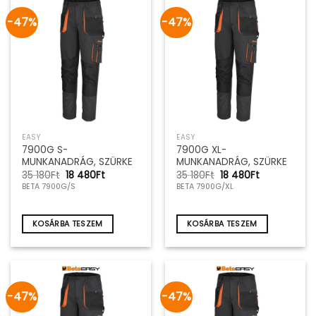
-47%
-47%
EASY
EASY
7900G S-
7900G XL-
MUNKANADRÁG, SZÜRKE
MUNKANADRÁG, SZÜRKE
Original
Current
Original
Current
35 180
Ft
18 480
Ft
35 180
Ft
18 480
Ft
price
price
price
price
BETA 7900G/S
BETA 7900G/XL
was:
is:
was:
is:
35
18
35
18
180Ft.
480Ft.
180Ft.
480Ft.
KOSÁRBA TESZEM
KOSÁRBA TESZEM
-47%
-47%