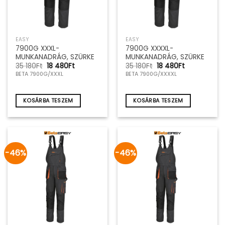
EASY
EASY
7900G XXXL-
7900G XXXXL-
MUNKANADRÁG, SZÜRKE
MUNKANADRÁG, SZÜRKE
Original
Current
Original
Current
35 180
Ft
18 480
Ft
35 180
Ft
18 480
Ft
price
price
price
price
BETA 7900G/XXXL
BETA 7900G/XXXXL
was:
is:
was:
is:
35
18
35
18
180Ft.
480Ft.
180Ft.
480Ft.
KOSÁRBA TESZEM
KOSÁRBA TESZEM
-46%
-46%