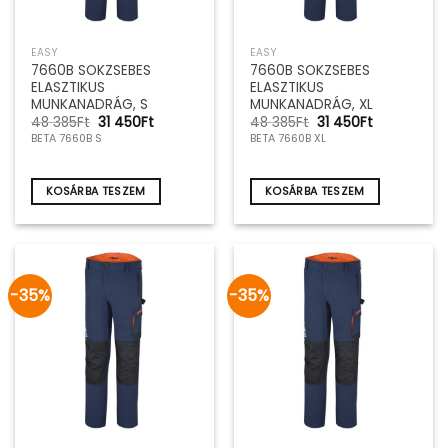
EASY
EASY
7660B SOKZSEBES
7660B SOKZSEBES
ELASZTIKUS
ELASZTIKUS
MUNKANADRÁG, S
MUNKANADRÁG, XL
Original
Current
Original
Current
48 385
Ft
31 450
Ft
48 385
Ft
31 450
Ft
price
price
price
price
BETA 7660B S
BETA 7660B XL
was:
is:
was:
is:
48
31
48
31
385Ft.
450Ft.
385Ft.
450Ft.
KOSÁRBA TESZEM
KOSÁRBA TESZEM
-35%
-35%