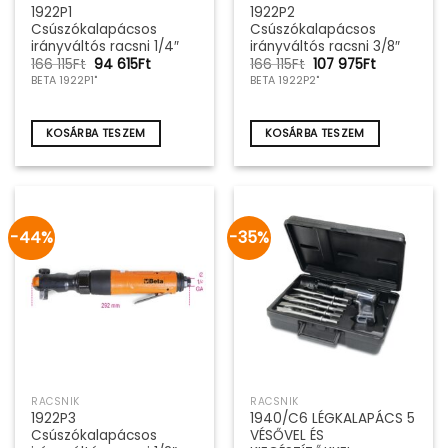
1922P1
1922P2
Csúszókalapácsos
Csúszókalapácsos
irányváltós racsni 1/4″
irányváltós racsni 3/8″
Original
Current
Original
Current
166 115
Ft
94 615
Ft
166 115
Ft
107 975
Ft
price
price
price
price
BETA 1922P1"
BETA 1922P2"
was:
is:
was:
is:
166
94
166
107
115Ft.
615Ft.
115Ft.
975Ft.
KOSÁRBA TESZEM
KOSÁRBA TESZEM
-44%
-35%
RACSNIK
RACSNIK
1922P3
1940/C6 LÉGKALAPÁCS 5
Csúszókalapácsos
VÉSŐVEL ÉS