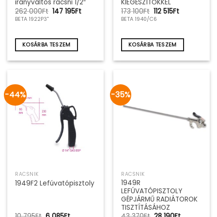
irányváltós racsni 1/2″
KIEGÉSZÍTŐKKEL
Original
Current
Original
Current
262 000
Ft
147 195
Ft
173 100
Ft
112 515
Ft
price
price
price
price
BETA 1922P3"
BETA 1940/C6
was:
is:
was:
is:
262
147
173
112
000Ft.
195Ft.
100Ft.
515Ft.
KOSÁRBA TESZEM
KOSÁRBA TESZEM
-44%
-35%
RACSNIK
RACSNIK
1949R
1949F2 Lefúvatópisztoly
LEFÚVATÓPISZTOLY
GÉPJÁRMŰ RADIÁTOROK
TISZTÍTÁSÁHOZ
Original
Current
Original
Current
10 795
Ft
6 085
Ft
43 370
Ft
28 190
Ft