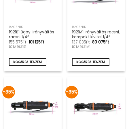
RACSNIK
RACSNIK
1921B1 Baby-irányváltós
1921M1 Irányváltós racsni,
racsni 1/4″
kompakt kivitel 1/4″
Original
Current
Original
Current
155 575
Ft
101 125
Ft
137 035
Ft
89 075
Ft
price
price
price
price
BETA 1921B1
BETA 1921M1
was:
is:
was:
is:
155
101
137
89
575Ft.
125Ft.
035Ft.
075Ft.
KOSÁRBA TESZEM
KOSÁRBA TESZEM
-35%
-35%