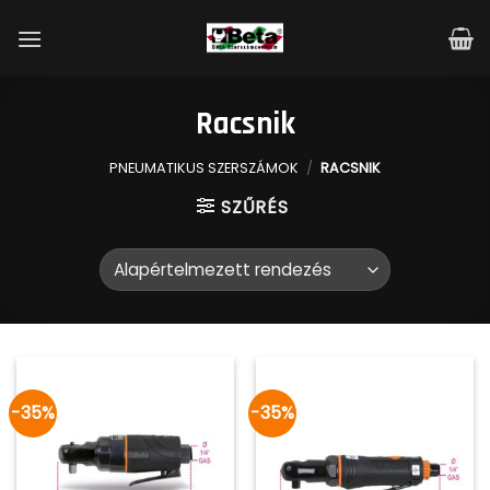
Skip
to
content
Racsnik
PNEUMATIKUS SZERSZÁMOK
/
RACSNIK
SZŰRÉS
-35%
-35%