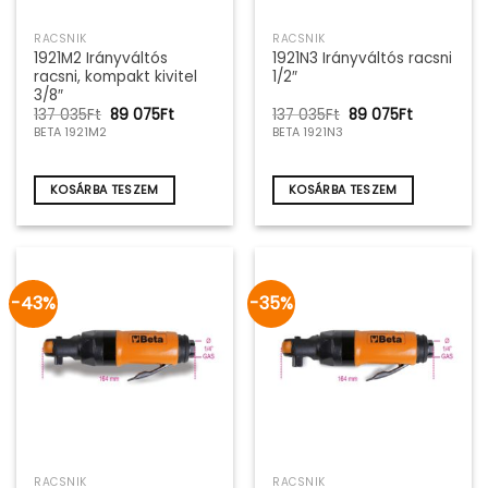
RACSNIK
RACSNIK
1921M2 Irányváltós
1921N3 Irányváltós racsni
racsni, kompakt kivitel
1/2″
3/8″
Original
Current
Original
Current
137 035
Ft
89 075
Ft
137 035
Ft
89 075
Ft
price
price
price
price
BETA 1921M2
BETA 1921N3
was:
is:
was:
is:
137
89
137
89
035Ft.
075Ft.
035Ft.
075Ft.
KOSÁRBA TESZEM
KOSÁRBA TESZEM
-43%
-35%
RACSNIK
RACSNIK