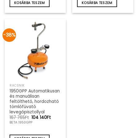
KOSÁRBA TESZEM
KOSÁRBA TESZEM
-38%
RACSNIK
1950GPP Automatikusan
és manuálisan
feltölthető, hordozható
tömlőfúvató
levegőpisztollyal
Original
Current
167 765
Ft
104 140
Ft
price
price
BETA 1950GPP
was:
is:
167
104
765Ft.
140Ft.