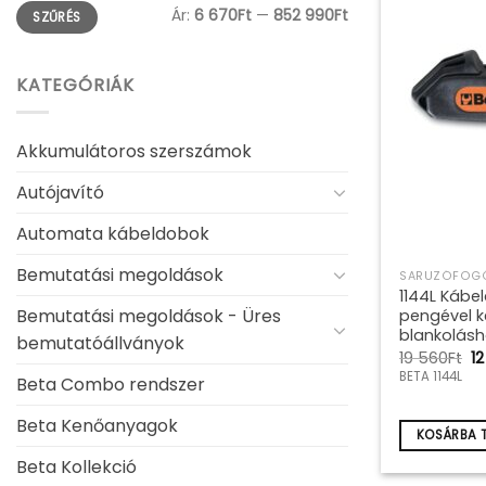
Min
Max
Ár:
6 670Ft
—
852 990Ft
SZŰRÉS
ár
ár
KATEGÓRIÁK
Akkumulátoros szerszámok
Autójavító
Automata kábeldobok
Bemutatási megoldások
SARUZÓFOGÓ
1144L Kábe
Bemutatási megoldások - Üres
pengével k
blankolás
bemutatóállványok
Or
19 560
Ft
12
pr
BETA 1144L
Beta Combo rendszer
w
19
5
Beta Kenőanyagok
KOSÁRBA 
Beta Kollekció