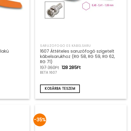
SARUZÓFOGÓ ÉS KÁBELSARU
lakú
1607 Áttételes saruzófogó szigetelt
kábelsarukhoz (RG 58, RG 59, RG 62,
RG 71)
Original
Current
197 360
Ft
128 285
Ft
price
price
BETA 1607
was:
is:
197
128
360Ft.
285Ft.
KOSÁRBA TESZEM
-35%