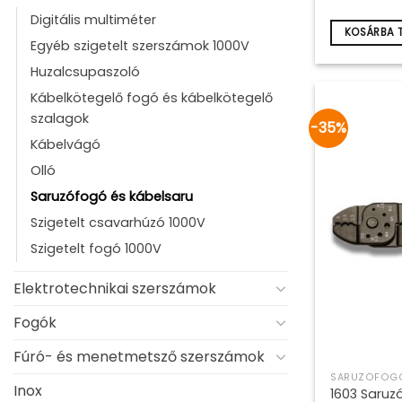
10
26
Digitális multiméter
KOSÁRBA 
Egyéb szigetelt szerszámok 1000V
Huzalcsupaszoló
Kábelkötegelő fogó és kábelkötegelő
szalagok
-35%
Kábelvágó
Olló
Saruzófogó és kábelsaru
Szigetelt csavarhúzó 1000V
Szigetelt fogó 1000V
Elektrotechnikai szerszámok
Fogók
Fúró- és menetmetsző szerszámok
SARUZÓFOGÓ
Inox
1603 Saruz