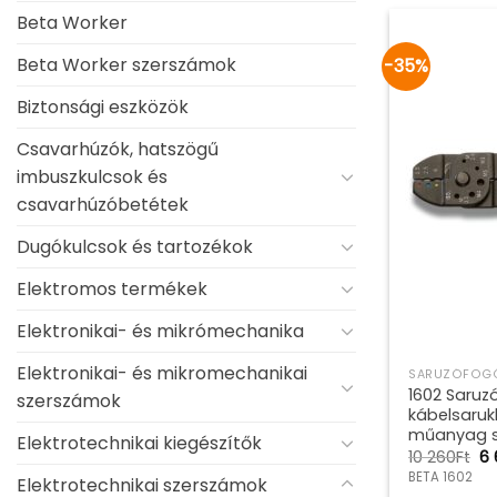
Beta Worker
Beta Worker szerszámok
-35%
Biztonsági eszközök
Csavarhúzók, hatszögű
imbuszkulcsok és
csavarhúzóbetétek
Dugókulcsok és tartozékok
Elektromos termékek
Elektronikai- és mikrómechanika
Elektronikai- és mikromechanikai
SARUZÓFOGÓ
1602 Saruz
szerszámok
kábelsarukh
műanyag s
Elektrotechnikai kiegészítők
Or
10 260
Ft
6
pr
BETA 1602
Elektrotechnikai szerszámok
wa