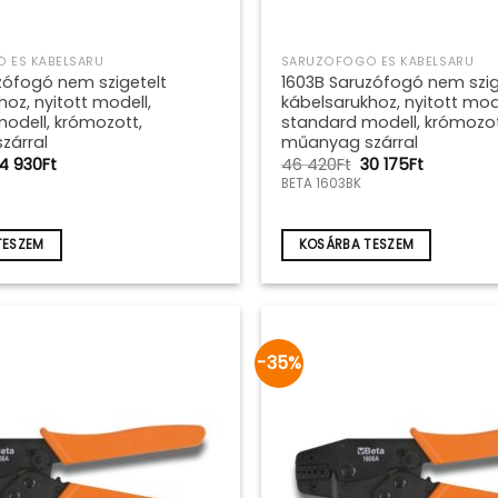
 ÉS KÁBELSARU
SARUZÓFOGÓ ÉS KÁBELSARU
zófogó nem szigetelt
1603B Saruzófogó nem szig
oz, nyitott modell,
kábelsarukhoz, nyitott mode
odell, krómozott,
standard modell, krómozot
zárral
műanyag szárral
riginal
Current
Original
Current
4 930
Ft
46 420
Ft
30 175
Ft
rice
price
price
price
BETA 1603BK
as:
is:
was:
is:
8
24
46
30
55Ft.
930Ft.
420Ft.
175Ft.
TESZEM
KOSÁRBA TESZEM
-35%