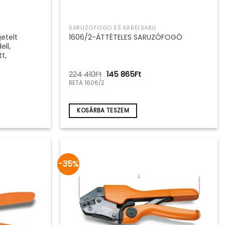
SARUZÓFOGÓ ÉS KÁBELSARU
etelt
1606/2-ÁTTÉTELES SARUZÓFOGÓ
ll,
t,
Original
Current
224 410
Ft
145 865
Ft
price
price
BETA 1606/2
was:
is:
224
145
410Ft.
865Ft.
KOSÁRBA TESZEM
-35%