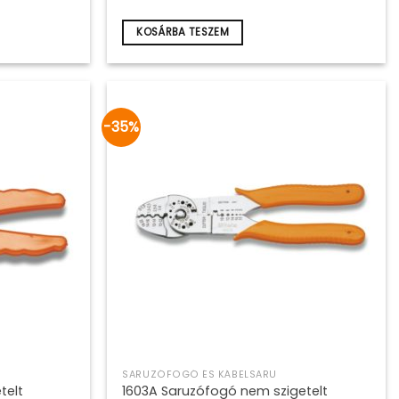
37
24
590Ft.
435Ft.
KOSÁRBA TESZEM
-35%
SARUZÓFOGÓ ÉS KÁBELSARU
telt
1603A Saruzófogó nem szigetelt