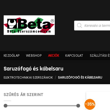
Skip
to
content
Products
search
KEZDŐLAP
WEBSHOP
AKCIÓK
KAPCSOLAT
SZÁLLÍTÁSI 
Saruzófogó és kábelsaru
ELEKTROTECHNIKAI SZERSZÁMOK
/
SARUZÓFOGÓ ÉS KÁBELSARU
SZŰRÉS ÁR SZERINT
-35%