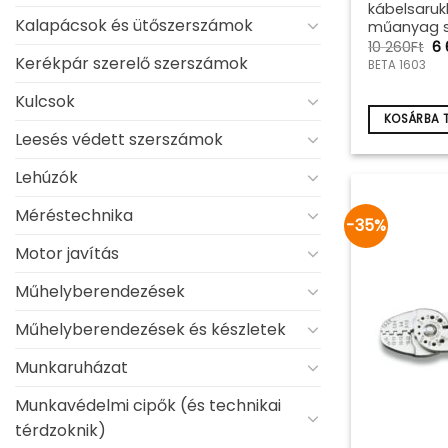
kábelsarukh
Kalapácsok és ütőszerszámok
műanyag s
Or
10 260
Ft
6
pr
Kerékpár szerelő szerszámok
BETA 1603
wa
10
Kulcsok
26
KOSÁRBA 
Leesés védett szerszámok
Lehúzók
Méréstechnika
-35%
Motor javítás
Műhelyberendezések
Műhelyberendezések és készletek
Munkaruházat
Munkavédelmi cipők (és technikai
térdzoknik)