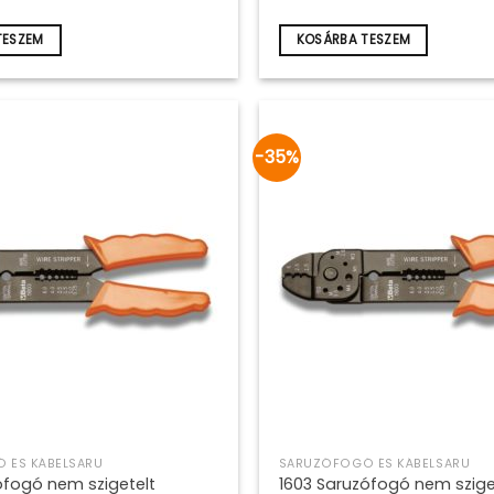
6
88
57
0Ft.
670Ft.
455Ft.
495Ft.
TESZEM
KOSÁRBA TESZEM
-35%
 ÉS KÁBELSARU
SARUZÓFOGÓ ÉS KÁBELSARU
ófogó nem szigetelt
1603 Saruzófogó nem szige