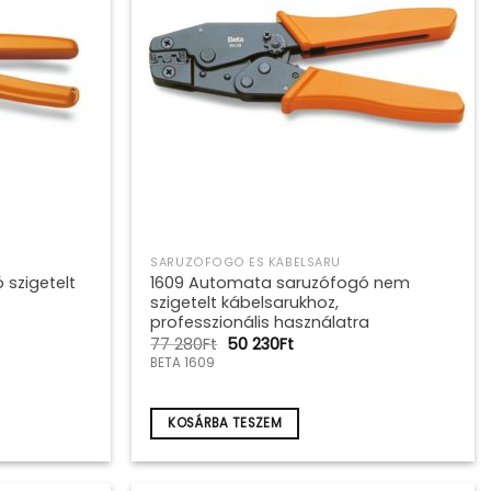
SARUZÓFOGÓ ÉS KÁBELSARU
 szigetelt
1609 Automata saruzófogó nem
szigetelt kábelsarukhoz,
professzionális használatra
Original
Current
77 280
Ft
50 230
Ft
price
price
BETA 1609
was:
is:
77
50
280Ft.
230Ft.
KOSÁRBA TESZEM