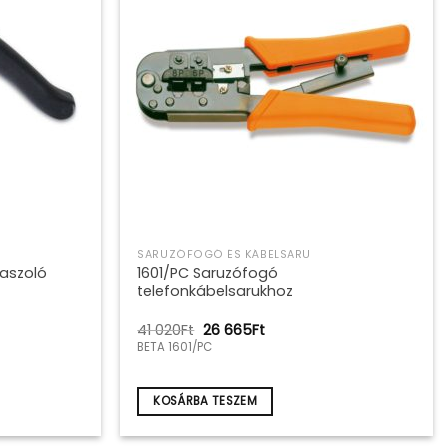
SARUZÓFOGÓ ÉS KÁBELSARU
aszoló
1601/PC Saruzófogó
telefonkábelsarukhoz
Original
Current
41 020
Ft
26 665
Ft
price
price
BETA 1601/PC
was:
is:
41
26
020Ft.
665Ft.
KOSÁRBA TESZEM