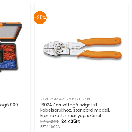
-35%
SARUZÓFOGÓ ÉS KÁBELSARU
fogó 900
1602A Saruzófogó szigetelt
kábelsarukhoz, standard modell,
krómozott, műanyag szárral
Original
Current
37 590
Ft
24 435
Ft
price
price
BETA 1602A
was:
is: