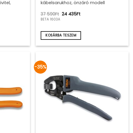
vitel,
kábelsarukhoz, önzáró modell
Original
Current
37 590
Ft
24 435
Ft
price
price
BETA 1603A
was:
is:
37
24
590Ft.
435Ft.
KOSÁRBA TESZEM
-35%