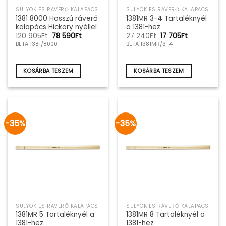
SULYOK ÉS RÁVERŐ KALAPÁCS
SULYOK ÉS RÁVERŐ KALAPÁCS
1381 8000 Hosszú ráverő
1381MR 3-4 Tartaléknyél
kalapács Hickory nyéllel
a 1381-hez
Original
Current
Original
Current
120 905
Ft
78 590
Ft
27 240
Ft
17 705
Ft
price
price
price
price
BETA 1381/8000
BETA 1381MR/3-4
was:
is:
was:
is:
120
78
27
17
905Ft.
590Ft.
240Ft.
705Ft.
KOSÁRBA TESZEM
KOSÁRBA TESZEM
-35%
-35%
SULYOK ÉS RÁVERŐ KALAPÁCS
SULYOK ÉS RÁVERŐ KALAPÁCS
1381MR 5 Tartaléknyél a
1381MR 8 Tartaléknyél a
1381-hez
1381-hez