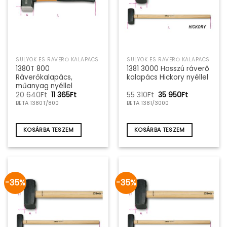
SULYOK ÉS RÁVERŐ KALAPÁCS
SULYOK ÉS RÁVERŐ KALAPÁCS
1380T 800
1381 3000 Hosszú ráverő
Ráverőkalapács,
kalapács Hickory nyéllel
műanyag nyéllel
Original
Current
Original
Current
20 640
Ft
11 365
Ft
55 310
Ft
35 950
Ft
price
price
price
price
BETA 1380T/800
BETA 1381/3000
was:
is:
was:
is:
20
11
55
35
640Ft.
365Ft.
310Ft.
950Ft.
KOSÁRBA TESZEM
KOSÁRBA TESZEM
-35%
-35%