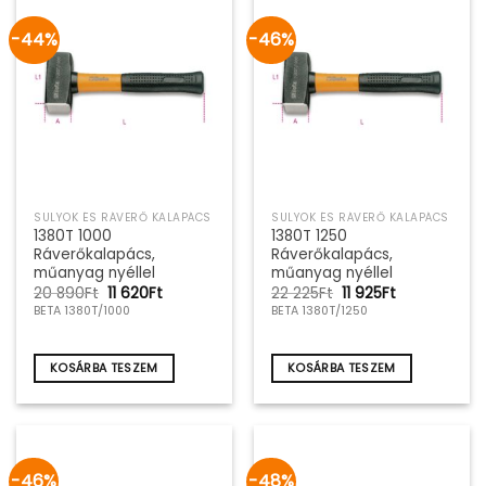
-44%
-46%
SULYOK ÉS RÁVERŐ KALAPÁCS
SULYOK ÉS RÁVERŐ KALAPÁCS
1380T 1000
1380T 1250
Ráverőkalapács,
Ráverőkalapács,
műanyag nyéllel
műanyag nyéllel
Original
Current
Original
Current
20 890
Ft
11 620
Ft
22 225
Ft
11 925
Ft
price
price
price
price
BETA 1380T/1000
BETA 1380T/1250
was:
is:
was:
is:
20
11
22
11
890Ft.
620Ft.
225Ft.
925Ft.
KOSÁRBA TESZEM
KOSÁRBA TESZEM
-46%
-48%