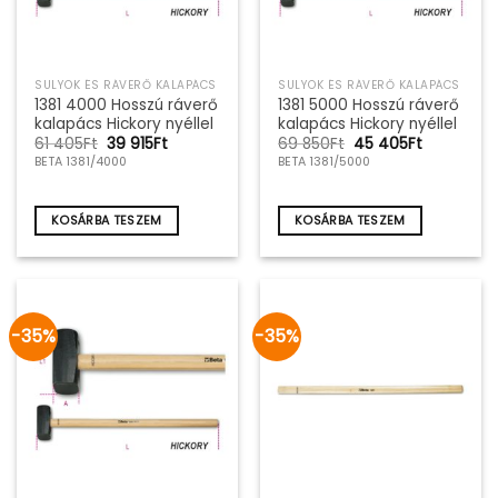
SULYOK ÉS RÁVERŐ KALAPÁCS
SULYOK ÉS RÁVERŐ KALAPÁCS
1381 4000 Hosszú ráverő
1381 5000 Hosszú ráverő
kalapács Hickory nyéllel
kalapács Hickory nyéllel
Original
Current
Original
Current
61 405
Ft
39 915
Ft
69 850
Ft
45 405
Ft
price
price
price
price
BETA 1381/4000
BETA 1381/5000
was:
is:
was:
is:
61
39
69
45
405Ft.
915Ft.
850Ft.
405Ft.
KOSÁRBA TESZEM
KOSÁRBA TESZEM
-35%
-35%