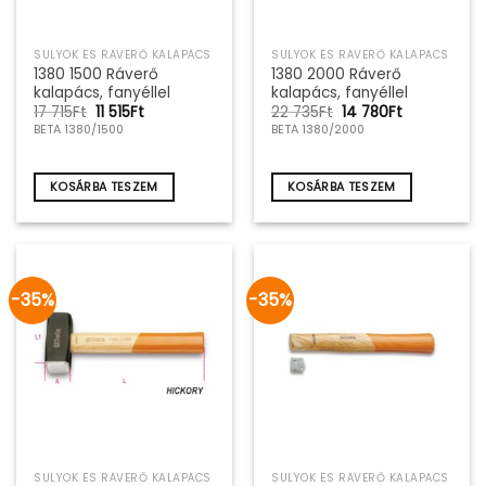
SULYOK ÉS RÁVERŐ KALAPÁCS
SULYOK ÉS RÁVERŐ KALAPÁCS
1380 1500 Ráverő
1380 2000 Ráverő
kalapács, fanyéllel
kalapács, fanyéllel
Original
Current
Original
Current
17 715
Ft
11 515
Ft
22 735
Ft
14 780
Ft
price
price
price
price
BETA 1380/1500
BETA 1380/2000
was:
is:
was:
is:
17
11
22
14
715Ft.
515Ft.
735Ft.
780Ft.
KOSÁRBA TESZEM
KOSÁRBA TESZEM
-35%
-35%
SULYOK ÉS RÁVERŐ KALAPÁCS
SULYOK ÉS RÁVERŐ KALAPÁCS