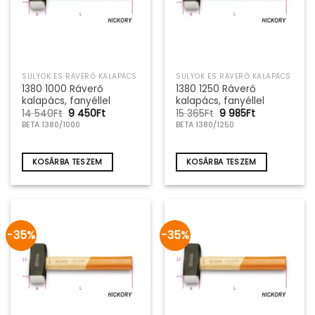
SULYOK ÉS RÁVERŐ KALAPÁCS
SULYOK ÉS RÁVERŐ KALAPÁCS
1380 1000 Ráverő
1380 1250 Ráverő
kalapács, fanyéllel
kalapács, fanyéllel
Original
Current
Original
Current
14 540
Ft
9 450
Ft
15 365
Ft
9 985
Ft
price
price
price
price
BETA 1380/1000
BETA 1380/1250
was:
is:
was:
is:
14
9
15
9
540Ft.
450Ft.
365Ft.
985Ft.
KOSÁRBA TESZEM
KOSÁRBA TESZEM
-35%
-35%