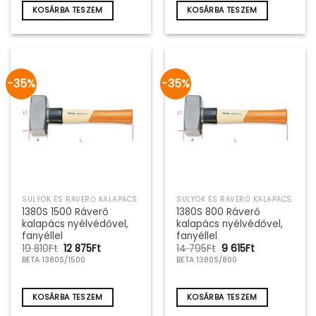
KOSÁRBA TESZEM
KOSÁRBA TESZEM
-35%
-35%
SULYOK ÉS RÁVERŐ KALAPÁCS
SULYOK ÉS RÁVERŐ KALAPÁCS
1380S 1500 Ráverő
1380S 800 Ráverő
kalapács nyélvédővel,
kalapács nyélvédővel,
fanyéllel
fanyéllel
Original
Current
Original
Current
19 810
Ft
12 875
Ft
14 795
Ft
9 615
Ft
price
price
price
price
BETA 1380S/1500
BETA 1380S/800
was:
is:
was:
is:
19
12
14
9
810Ft.
875Ft.
795Ft.
615Ft.
KOSÁRBA TESZEM
KOSÁRBA TESZEM