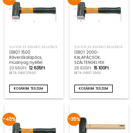
SULYOK ÉS RÁVERŐ KALAPÁCS
SULYOK ÉS RÁVERŐ KALAPÁCS
1380T 1500
1380T 2000-
Ráverőkalapács,
KALAPÁCSOK,
műanyag nyéllel
SZÁLTENGELYEK
Original
Current
Original
Current
23 560
Ft
12 635
Ft
28 830
Ft
15 100
Ft
price
price
price
price
BETA 1380T/1500
BETA 1380T 2000
was:
is:
was:
is:
23
12
28
15
560Ft.
635Ft.
830Ft.
100Ft.
KOSÁRBA TESZEM
KOSÁRBA TESZEM
-45%
-35%