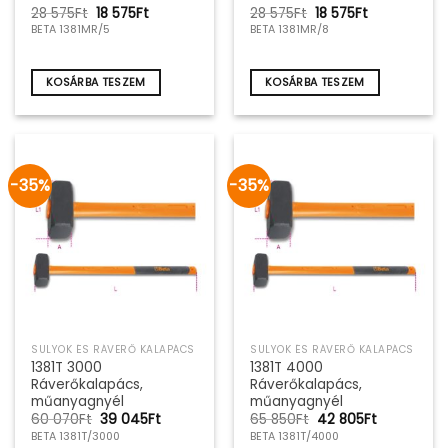
Original
Current
Original
Current
28 575
Ft
18 575
Ft
28 575
Ft
18 575
Ft
price
price
price
price
BETA 1381MR/5
BETA 1381MR/8
was:
is:
was:
is:
28
18
28
18
575Ft.
575Ft.
575Ft.
575Ft.
KOSÁRBA TESZEM
KOSÁRBA TESZEM
-35%
-35%
SULYOK ÉS RÁVERŐ KALAPÁCS
SULYOK ÉS RÁVERŐ KALAPÁCS
1381T 3000
1381T 4000
Ráverőkalapács,
Ráverőkalapács,
műanyagnyél
műanyagnyél
Original
Current
Original
Current
60 070
Ft
39 045
Ft
65 850
Ft
42 805
Ft
price
price
price
price
BETA 1381T/3000
BETA 1381T/4000
was:
is:
was:
is: