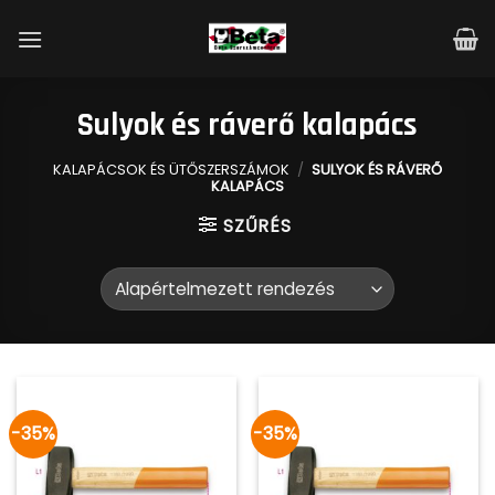
Skip
to
content
Sulyok és ráverő kalapács
KALAPÁCSOK ÉS ÜTŐSZERSZÁMOK
/
SULYOK ÉS RÁVERŐ
KALAPÁCS
SZŰRÉS
-35%
-35%