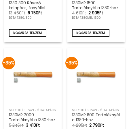
1380 800 Ráverő
1380MR 1500
kalapács, fanyéllel
Tartaléknyél a 1380-hoz
Original
Current
Original
Current
13 460
Ft
8 750
Ft
4 610
Ft
2 995
Ft
price
price
price
price
BETA 1380/800
BETA 1380MR/1500
was:
is:
was:
is:
13
8
4
2
460Ft.
750Ft.
610Ft.
995Ft.
KOSÁRBA TESZEM
KOSÁRBA TESZEM
-35%
-35%
SULYOK ÉS RÁVERŐ KALAPÁCS
SULYOK ÉS RÁVERŐ KALAPÁCS
1380MR 2000
1380MR 800 Tartaléknyél
Tartaléknyél a 1380-hoz
a 1380-hoz
Original
Current
Original
Current
5 245
Ft
3 410
Ft
4 295
Ft
2 790
Ft
price
price
price
price