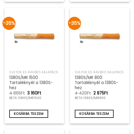
-35%
-35%
SULYOK ÉS RÁVERŐ KALAPÁCS
SULYOK ÉS RÁVERŐ KALAPÁCS
1380S/MR 1500
1380S/MR 800
Tartaléknyél a 1380S-
Tartaléknyél a 1380S-
hez
hez
Original
Current
Original
Current
4 865
Ft
3 160
Ft
4 420
Ft
2 875
Ft
price
price
price
price
BETA 1380S/MR1500
BETA 1380S/MR800
was:
is:
was:
is:
4
3
4
2
865Ft.
160Ft.
420Ft.
875Ft.
KOSÁRBA TESZEM
KOSÁRBA TESZEM