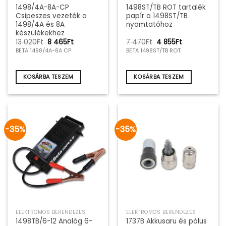
1498/4A-8A-CP
1498ST/TB ROT tartalék
Csipeszes vezeték a
papír a 1498ST/TB
1498/4A és 8A
nyomtatóhoz
készülékekhez
Original
Current
Original
Current
13 020
Ft
8 465
Ft
7 470
Ft
4 855
Ft
price
price
price
price
BETA 1498/4A-8A CP
BETA 1498ST/TB ROT
was:
is:
was:
is:
13
8
7
4
020Ft.
465Ft.
470Ft.
855Ft.
KOSÁRBA TESZEM
KOSÁRBA TESZEM
-35%
-35%
ELEKTROMOS BERENDEZÉS
ELEKTROMOS BERENDEZÉS
1498TB/6-12 Analóg 6-
1737B Akkusaru és pólus