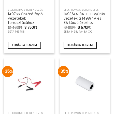
ELEKTROMOS BERENDEZÉS
ELEKTROMOS BERENDEZÉS
1497SS Önzáró fogó
1498/4A-8A-CO Gyűrűs
vezetékek
vezeték a 1498/4A és
forrasztásához
8A készülékekhez
Original
Current
Original
Current
13 460
Ft
8 750
Ft
10 110
Ft
6 570
Ft
price
price
price
price
BETA 1497SS
BETA 1498/4A-8A CO
was:
is:
was:
is:
13
8
10
6
460Ft.
750Ft.
110Ft.
570Ft.
KOSÁRBA TESZEM
KOSÁRBA TESZEM
-35%
-35%
ELEKTROMOS BERENDEZÉS
ELEKTROMOS BERENDEZÉS