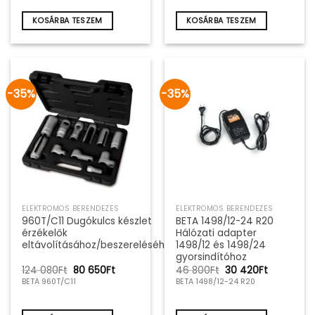
730Ft.
775Ft.
750Ft.
040Ft.
KOSÁRBA TESZEM
KOSÁRBA TESZEM
-35%
-35%
ELEKTROMOS BERENDEZÉS
ELEKTROMOS BERENDEZÉS
960T/C11 Dugókulcs készlet
BETA 1498/12-24 R20
érzékelők
Hálózati adapter
eltávolításához/beszereléséhez
1498/12 és 1498/24
gyorsindítóhoz
Original
Current
Original
Current
124 080
Ft
80 650
Ft
46 800
Ft
30 420
Ft
price
price
price
price
BETA 960T/C11
BETA 1498/12-24 R20
was:
is:
was:
is:
124
80
46
30
080Ft.
650Ft.
800Ft.
420Ft.