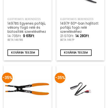
ELEKTROMOS BERENDEZÉS
ELEKTROMOS BERENDEZÉS
1497BS Egyenes pofájú,
1497P 60°-ban hajlított
vékony fogó relé és
pofájú fogó relé
biztosíték szereléséhez
szereléséhez
Original
Current
Original
Current
14 795
Ft
9 615
Ft
21 970
Ft
14 280
Ft
price
price
price
price
BETA 1497BS
BETA 1497P
was:
is:
was:
is:
14
9
21
14
795Ft.
615Ft.
970Ft.
280Ft.
KOSÁRBA TESZEM
KOSÁRBA TESZEM
-35%
-35%