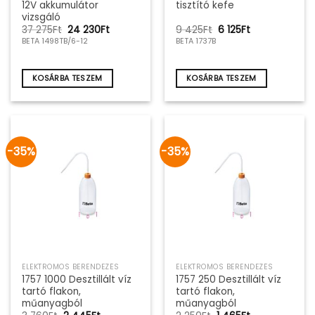
12V akkumulátor
tisztító kefe
vizsgáló
Original
Current
Original
Current
37 275
Ft
24 230
Ft
9 425
Ft
6 125
Ft
price
price
price
price
BETA 1498TB/6-12
BETA 1737B
was:
is:
was:
is:
37
24
9
6
275Ft.
230Ft.
425Ft.
125Ft.
KOSÁRBA TESZEM
KOSÁRBA TESZEM
-35%
-35%
ELEKTROMOS BERENDEZÉS
ELEKTROMOS BERENDEZÉS
1757 1000 Desztillált víz
1757 250 Desztillált víz
tartó flakon,
tartó flakon,
műanyagból
műanyagból