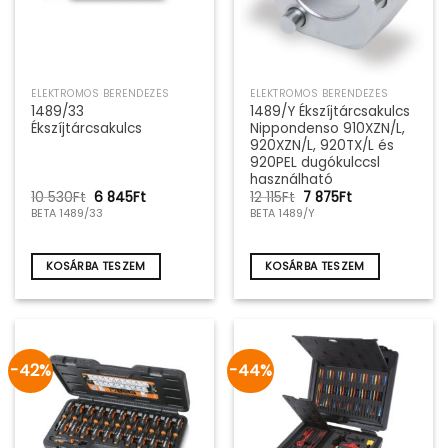
ELEKTROMOS BERENDEZÉS
ELEKTROMOS BERENDEZÉS
1489/33
1489/Y Ékszíjtárcsakulcs
Ékszíjtárcsakulcs
Nippondenso 910XZN/L,
920XZN/L, 920TX/L és
920PEL dugókulccsl
használható
Original
Current
Original
Current
10 530
Ft
6 845
Ft
12 115
Ft
7 875
Ft
price
price
price
price
BETA 1489/33
BETA 1489/Y
was:
is:
was:
is:
10
6
12
7
530Ft.
845Ft.
115Ft.
875Ft.
KOSÁRBA TESZEM
KOSÁRBA TESZEM
-42%
-44%