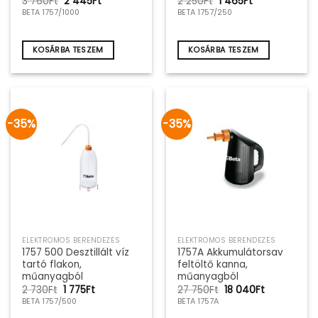
Original
Current
Original
Current
3 760
Ft
2 445
Ft
2 250
Ft
1 465
Ft
price
price
price
price
BETA 1757/1000
BETA 1757/250
was:
is:
was:
is:
3
2
2
1
760Ft.
445Ft.
250Ft.
465Ft.
KOSÁRBA TESZEM
KOSÁRBA TESZEM
-35%
-35%
ELEKTROMOS BERENDEZÉS
ELEKTROMOS BERENDEZÉS
1757 500 Desztillált víz
1757A Akkumulátorsav
tartó flakon,
feltöltő kanna,
műanyagból
műanyagból
Original
Current
Original
Current
2 730
Ft
1 775
Ft
27 750
Ft
18 040
Ft
price
price
price
price
BETA 1757/500
BETA 1757A
was:
is:
was:
is:
2
1
27
18