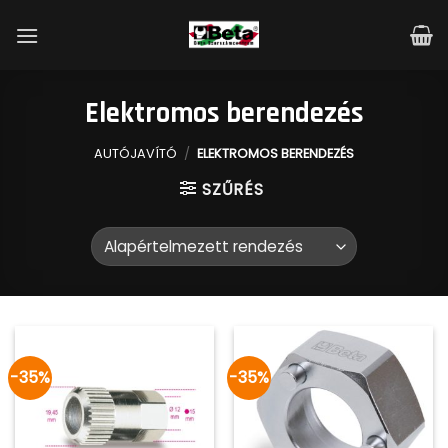
Skip
to
content
Elektromos berendezés
AUTÓJAVÍTÓ
/
ELEKTROMOS BERENDEZÉS
SZŰRÉS
-35%
-35%