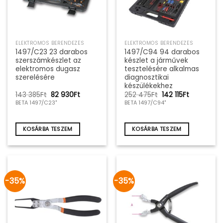
ELEKTROMOS BERENDEZÉS
ELEKTROMOS BERENDEZÉS
1497/C23 23 darabos
1497/C94 94 darabos
szerszámkészlet az
készlet a járművek
elektromos dugasz
tesztelésére alkalmas
szerelésére
diagnosztikai
készülékekhez
Original
Current
Original
Current
143 385
Ft
82 930
Ft
252 475
Ft
142 115
Ft
price
price
price
price
BETA 1497/C23"
BETA 1497/C94"
was:
is:
was:
is:
143
82
252
142
385Ft.
930Ft.
475Ft.
115Ft.
KOSÁRBA TESZEM
KOSÁRBA TESZEM
-35%
-35%