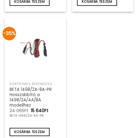
KOSÁRBA TESZEM
KOSÁRBA TESZEM
-35%
ELEKTROMOS BERENDEZÉS
BETA 1498/2A-8A-PR
Hosszabbító a
1498/2A/4A/8A
modellhez
Original
Current
24 065
Ft
15 640
Ft
price
price
BETA 1498/2A-8A-PR
was:
is:
24
15
065Ft.
640Ft.
KOSÁRBA TESZEM