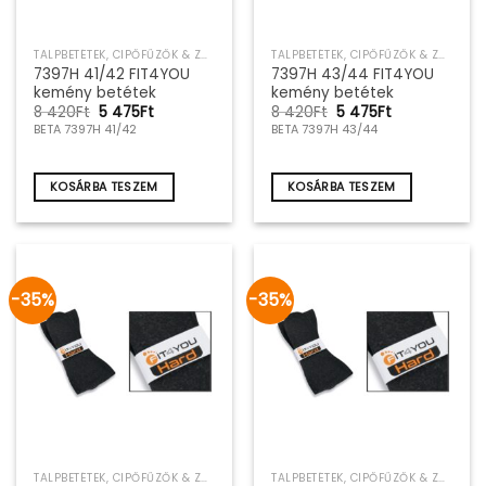
TALPBETÉTEK, CIPŐFŰZŐK & ZOKNIK
TALPBETÉTEK, CIPŐFŰZŐK & ZOKNIK
7397H 41/42 FIT4YOU
7397H 43/44 FIT4YOU
kemény betétek
kemény betétek
Original
Current
Original
Current
8 420
Ft
5 475
Ft
8 420
Ft
5 475
Ft
price
price
price
price
BETA 7397H 41/42
BETA 7397H 43/44
was:
is:
was:
is:
8
5
8
5
420Ft.
475Ft.
420Ft.
475Ft.
KOSÁRBA TESZEM
KOSÁRBA TESZEM
-35%
-35%
TALPBETÉTEK, CIPŐFŰZŐK & ZOKNIK
TALPBETÉTEK, CIPŐFŰZŐK & ZOKNIK