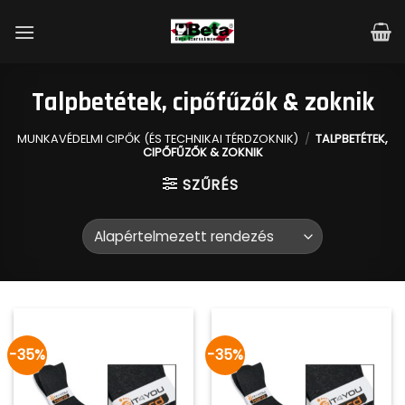
Skip
to
content
Talpbetétek, cipőfűzők & zoknik
MUNKAVÉDELMI CIPŐK (ÉS TECHNIKAI TÉRDZOKNIK)
/
TALPBETÉTEK,
CIPŐFŰZŐK & ZOKNIK
SZŰRÉS
-35%
-35%