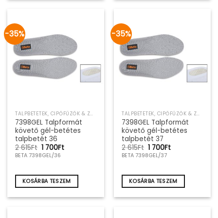
-35%
-35%
TALPBETÉTEK, CIPŐFŰZŐK & ZOKNIK
TALPBETÉTEK, CIPŐFŰZŐK & ZOKNIK
7398GEL Talpformát
7398GEL Talpformát
követő gél-betétes
követő gél-betétes
talpbetét 36
talpbetét 37
Original
Current
Original
Current
2 615
Ft
1 700
Ft
2 615
Ft
1 700
Ft
price
price
price
price
BETA 7398GEL/36
BETA 7398GEL/37
was:
is:
was:
is:
2
1
2
1
615Ft.
700Ft.
615Ft.
700Ft.
KOSÁRBA TESZEM
KOSÁRBA TESZEM