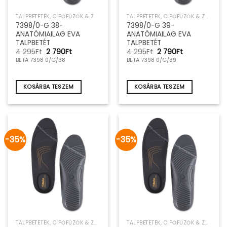
TALPBETÉTEK, CIPŐFŰZŐK & ZOKNIK
TALPBETÉTEK, CIPŐFŰZŐK & ZOKNIK
7398/0-G 38-
7398/0-G 39-
ANATÓMIAILAG EVA
ANATÓMIAILAG EVA
TALPBETÉT
TALPBETÉT
Original
Current
Original
Current
4 295
Ft
2 790
Ft
4 295
Ft
2 790
Ft
price
price
price
price
BETA 7398 0/G/38
BETA 7398 0/G/39
was:
is:
was:
is:
4
2
4
2
295Ft.
790Ft.
295Ft.
790Ft.
KOSÁRBA TESZEM
KOSÁRBA TESZEM
-35%
-35%
TALPBETÉTEK, CIPŐFŰZŐK & ZOKNIK
TALPBETÉTEK, CIPŐFŰZŐK & ZOKNIK