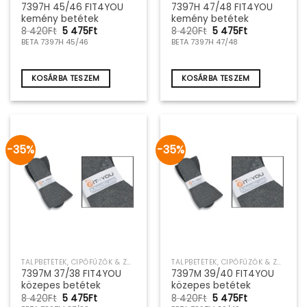
7397H 45/46 FIT4YOU
7397H 47/48 FIT4YOU
kemény betétek
kemény betétek
Original
Current
Original
Current
8 420
Ft
5 475
Ft
8 420
Ft
5 475
Ft
price
price
price
price
BETA 7397H 45/46
BETA 7397H 47/48
was:
is:
was:
is:
8
5
8
5
420Ft.
475Ft.
420Ft.
475Ft.
KOSÁRBA TESZEM
KOSÁRBA TESZEM
-35%
-35%
TALPBETÉTEK, CIPŐFŰZŐK & ZOKNIK
TALPBETÉTEK, CIPŐFŰZŐK & ZOKNIK
7397M 37/38 FIT4YOU
7397M 39/40 FIT4YOU
közepes betétek
közepes betétek
Original
Current
Original
Current
8 420
Ft
5 475
Ft
8 420
Ft
5 475
Ft
price
price
price
price