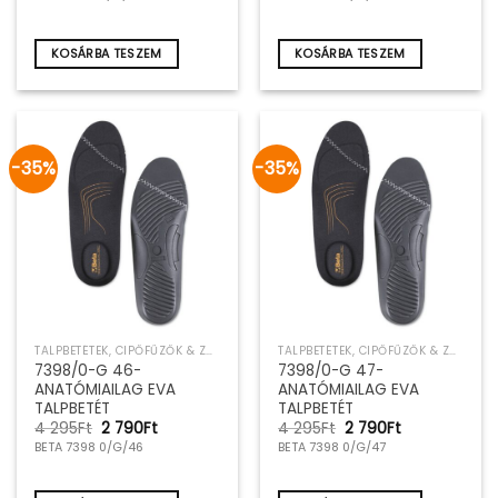
was:
is:
was:
is:
4
2
4
2
295Ft.
790Ft.
295Ft.
790Ft.
KOSÁRBA TESZEM
KOSÁRBA TESZEM
-35%
-35%
TALPBETÉTEK, CIPŐFŰZŐK & ZOKNIK
TALPBETÉTEK, CIPŐFŰZŐK & ZOKNIK
7398/0-G 46-
7398/0-G 47-
ANATÓMIAILAG EVA
ANATÓMIAILAG EVA
TALPBETÉT
TALPBETÉT
Original
Current
Original
Current
4 295
Ft
2 790
Ft
4 295
Ft
2 790
Ft
price
price
price
price
BETA 7398 0/G/46
BETA 7398 0/G/47
was:
is:
was:
is:
4
2
4
2
295Ft.
790Ft.
295Ft.
790Ft.