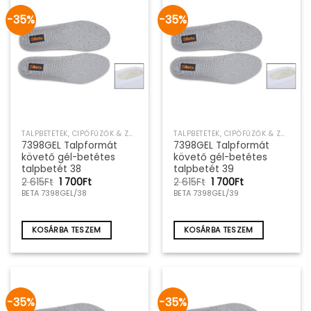
-35%
-35%
TALPBETÉTEK, CIPŐFŰZŐK & ZOKNIK
TALPBETÉTEK, CIPŐFŰZŐK & ZOKNIK
7398GEL Talpformát
7398GEL Talpformát
követő gél-betétes
követő gél-betétes
talpbetét 38
talpbetét 39
Original
Current
Original
Current
2 615
Ft
1 700
Ft
2 615
Ft
1 700
Ft
price
price
price
price
BETA 7398GEL/38
BETA 7398GEL/39
was:
is:
was:
is:
2
1
2
1
615Ft.
700Ft.
615Ft.
700Ft.
KOSÁRBA TESZEM
KOSÁRBA TESZEM
-35%
-35%