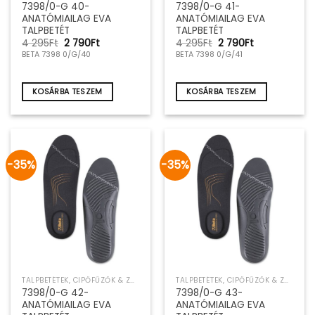
7398/0-G 40-
7398/0-G 41-
ANATÓMIAILAG EVA
ANATÓMIAILAG EVA
TALPBETÉT
TALPBETÉT
Original
Current
Original
Current
4 295
Ft
2 790
Ft
4 295
Ft
2 790
Ft
price
price
price
price
BETA 7398 0/G/40
BETA 7398 0/G/41
was:
is:
was:
is:
4
2
4
2
295Ft.
790Ft.
295Ft.
790Ft.
KOSÁRBA TESZEM
KOSÁRBA TESZEM
-35%
-35%
TALPBETÉTEK, CIPŐFŰZŐK & ZOKNIK
TALPBETÉTEK, CIPŐFŰZŐK & ZOKNIK
7398/0-G 42-
7398/0-G 43-
ANATÓMIAILAG EVA
ANATÓMIAILAG EVA