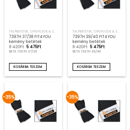
TALPBETÉTEK, CIPŐFŰZŐK & ZOKNIK
TALPBETÉTEK, CIPŐFŰZŐK & ZOKNIK
7397H 37/38 FIT4YOU
7397H 39/40 FIT4YOU
kemény betétek
kemény betétek
Original
Current
Original
Current
8 420
Ft
5 475
Ft
8 420
Ft
5 475
Ft
price
price
price
price
BETA 7397H 37/38
BETA 7397H 39/40
was:
is:
was:
is:
8
5
8
5
420Ft.
475Ft.
420Ft.
475Ft.
KOSÁRBA TESZEM
KOSÁRBA TESZEM
-35%
-35%