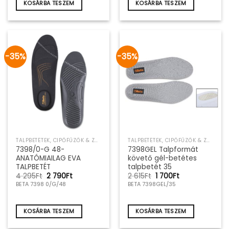
KOSÁRBA TESZEM
KOSÁRBA TESZEM
-35%
-35%
TALPBETÉTEK, CIPŐFŰZŐK & ZOKNIK
TALPBETÉTEK, CIPŐFŰZŐK & ZOKNIK
7398/0-G 48-
7398GEL Talpformát
ANATÓMIAILAG EVA
követő gél-betétes
TALPBETÉT
talpbetét 35
Original
Current
Original
Current
4 295
Ft
2 790
Ft
2 615
Ft
1 700
Ft
price
price
price
price
BETA 7398 0/G/48
BETA 7398GEL/35
was:
is:
was:
is:
4
2
2
1
295Ft.
790Ft.
615Ft.
700Ft.
KOSÁRBA TESZEM
KOSÁRBA TESZEM