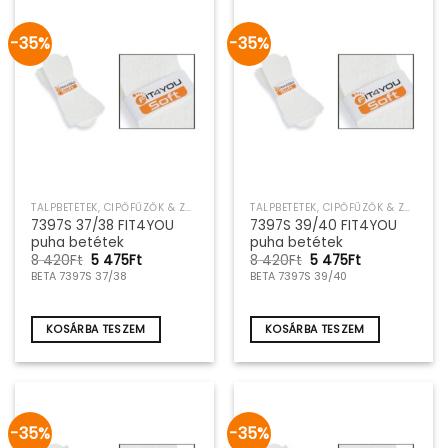
-35%
-35%
TALPBETÉTEK, CIPŐFŰZŐK & ZOKNIK
TALPBETÉTEK, CIPŐFŰZŐK & ZOKNIK
7397S 37/38 FIT4YOU
7397S 39/40 FIT4YOU
puha betétek
puha betétek
Original
Current
Original
Current
8 420
Ft
5 475
Ft
8 420
Ft
5 475
Ft
price
price
price
price
BETA 7397S 37/38
BETA 7397S 39/40
was:
is:
was:
is:
8
5
8
5
420Ft.
475Ft.
420Ft.
475Ft.
KOSÁRBA TESZEM
KOSÁRBA TESZEM
-35%
-35%