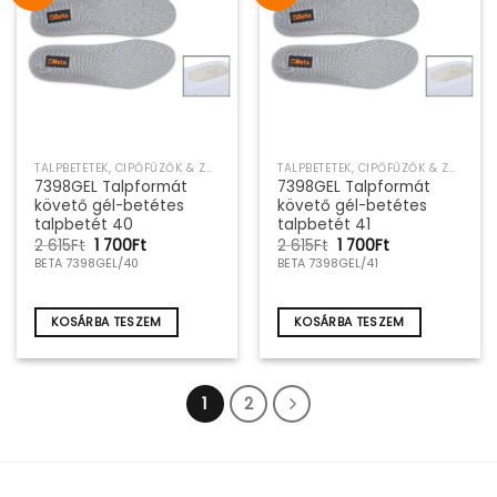
TALPBETÉTEK, CIPŐFŰZŐK & ZOKNIK
TALPBETÉTEK, CIPŐFŰZŐK & ZOKNIK
7398GEL Talpformát
7398GEL Talpformát
követő gél-betétes
követő gél-betétes
talpbetét 40
talpbetét 41
Original
Current
Original
Current
2 615
Ft
1 700
Ft
2 615
Ft
1 700
Ft
price
price
price
price
BETA 7398GEL/40
BETA 7398GEL/41
was:
is:
was:
is:
2
1
2
1
615Ft.
700Ft.
615Ft.
700Ft.
KOSÁRBA TESZEM
KOSÁRBA TESZEM
1
2