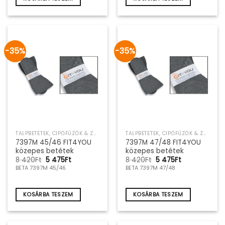
-35%
-35%
TALPBETÉTEK, CIPŐFŰZŐK & ZOKNIK
TALPBETÉTEK, CIPŐFŰZŐK & ZOKNIK
7397M 45/46 FIT4YOU
7397M 47/48 FIT4YOU
közepes betétek
közepes betétek
Original
Current
Original
Current
8 420
Ft
5 475
Ft
8 420
Ft
5 475
Ft
price
price
price
price
BETA 7397M 45/46
BETA 7397M 47/48
was:
is:
was:
is:
8
5
8
5
420Ft.
475Ft.
420Ft.
475Ft.
KOSÁRBA TESZEM
KOSÁRBA TESZEM