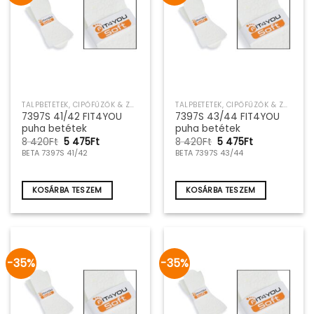
TALPBETÉTEK, CIPŐFŰZŐK & ZOKNIK
TALPBETÉTEK, CIPŐFŰZŐK & ZOKNIK
7397S 41/42 FIT4YOU
7397S 43/44 FIT4YOU
puha betétek
puha betétek
Original
Current
Original
Current
8 420
Ft
5 475
Ft
8 420
Ft
5 475
Ft
price
price
price
price
BETA 7397S 41/42
BETA 7397S 43/44
was:
is:
was:
is:
8
5
8
5
420Ft.
475Ft.
420Ft.
475Ft.
KOSÁRBA TESZEM
KOSÁRBA TESZEM
-35%
-35%