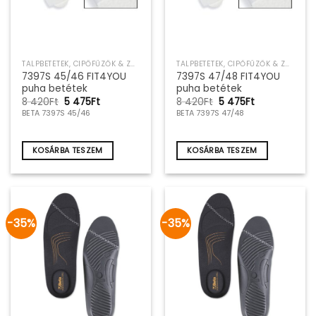
TALPBETÉTEK, CIPŐFŰZŐK & ZOKNIK
TALPBETÉTEK, CIPŐFŰZŐK & ZOKNIK
7397S 45/46 FIT4YOU
7397S 47/48 FIT4YOU
puha betétek
puha betétek
Original
Current
Original
Current
8 420
Ft
5 475
Ft
8 420
Ft
5 475
Ft
price
price
price
price
BETA 7397S 45/46
BETA 7397S 47/48
was:
is:
was:
is:
8
5
8
5
420Ft.
475Ft.
420Ft.
475Ft.
KOSÁRBA TESZEM
KOSÁRBA TESZEM
-35%
-35%