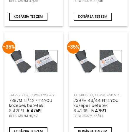
BETA 7397M 37/38
BETA 7397M 39/40
was:
is:
was:
is:
8
5
8
5
420Ft.
475Ft.
420Ft.
475Ft.
KOSÁRBA TESZEM
KOSÁRBA TESZEM
-35%
-35%
TALPBETÉTEK, CIPŐFŰZŐK & ZOKNIK
TALPBETÉTEK, CIPŐFŰZŐK & ZOKNIK
7397M 41/42 FIT4YOU
7397M 43/44 FIT4YOU
közepes betétek
közepes betétek
Original
Current
Original
Current
8 420
Ft
5 475
Ft
8 420
Ft
5 475
Ft
price
price
price
price
BETA 7397M 41/42
BETA 7397M 43/44
was:
is:
was:
is:
8
5
8
5
420Ft.
475Ft.
420Ft.
475Ft.
KOSÁRBA TESZEM
KOSÁRBA TESZEM