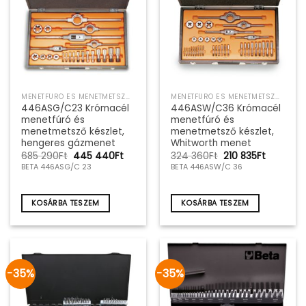
MENETFÚRÓ ÉS MENETMETSZŐ SZERSZÁMKÉSZLET
MENETFÚRÓ ÉS MENETMETSZŐ SZERSZÁMKÉSZLET
446ASG/C23 Krómacél
446ASW/C36 Krómacél
menetfúró és
menetfúró és
menetmetsző készlet,
menetmetsző készlet,
hengeres gázmenet
Whitworth menet
Original
Current
Original
Current
685 290
Ft
445 440
Ft
324 360
Ft
210 835
Ft
price
price
price
price
BETA 446ASG/C 23
BETA 446ASW/C 36
was:
is:
was:
is:
685
445
324
210
290Ft.
440Ft.
360Ft.
835Ft.
KOSÁRBA TESZEM
KOSÁRBA TESZEM
-35%
-35%