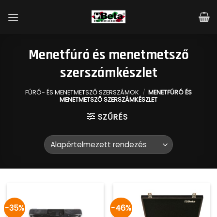
Skip
to
content
Menetfúró és menetmetsző
szerszámkészlet
FÚRÓ- ÉS MENETMETSZŐ SZERSZÁMOK
/
MENETFÚRÓ ÉS
MENETMETSZŐ SZERSZÁMKÉSZLET
SZŰRÉS
-35%
-46%