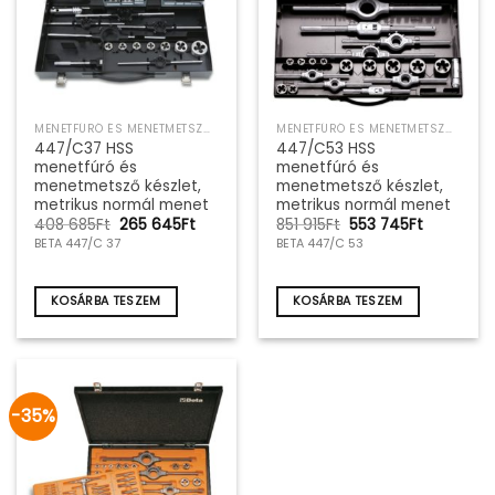
MENETFÚRÓ ÉS MENETMETSZŐ SZERSZÁMKÉSZLET
MENETFÚRÓ ÉS MENETMETSZŐ SZERSZÁMKÉSZLET
447/C37 HSS
447/C53 HSS
menetfúró és
menetfúró és
menetmetsző készlet,
menetmetsző készlet,
metrikus normál menet
metrikus normál menet
Original
Current
Original
Current
408 685
Ft
265 645
Ft
851 915
Ft
553 745
Ft
price
price
price
price
BETA 447/C 37
BETA 447/C 53
was:
is:
was:
is:
408
265
851
553
685Ft.
645Ft.
915Ft.
745Ft.
KOSÁRBA TESZEM
KOSÁRBA TESZEM
-35%