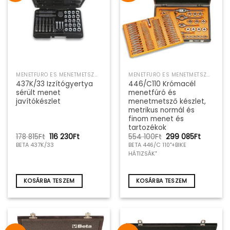
MENETFÚRÓ ÉS MENETMETSZŐ SZERSZÁMKÉSZLET
MENETFÚRÓ ÉS MENETMETSZŐ SZERSZÁMKÉSZLET
437K/33 Izzítógyertya
446/C110 Krómacél
sérült menet
menetfúró és
javítókészlet
menetmetsző készlet,
metrikus normál és
finom menet és
tartozékok
Original
Current
Original
Current
178 815
Ft
116 230
Ft
554 100
Ft
299 085
Ft
price
price
price
price
BETA 437K/33
BETA 446/C 110"+BIKE
was:
is:
was:
is:
HÁTIZSÁK"
178
116
554
299
815Ft.
230Ft.
100Ft.
085Ft.
KOSÁRBA TESZEM
KOSÁRBA TESZEM