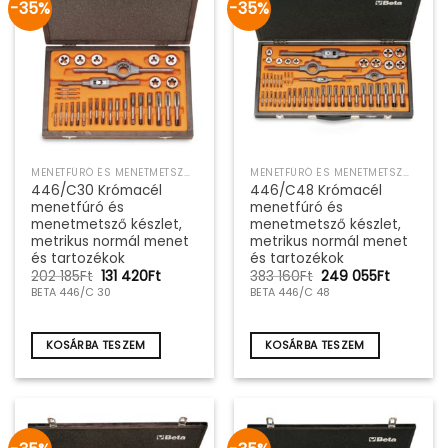
-35%
-35%
MENETFÚRÓ ÉS MENETMETSZŐ SZERSZÁMKÉSZLET
MENETFÚRÓ ÉS MENETMETSZŐ SZERSZÁMKÉSZLET
446/C30 Krómacél
446/C48 Krómacél
menetfúró és
menetfúró és
menetmetsző készlet,
menetmetsző készlet,
metrikus normál menet
metrikus normál menet
és tartozékok
és tartozékok
Original
Current
Original
Current
202 185
Ft
131 420
Ft
383 160
Ft
249 055
Ft
price
price
price
price
BETA 446/C 30
BETA 446/C 48
was:
is:
was:
is:
202
131
383
249
185Ft.
420Ft.
160Ft.
055Ft.
KOSÁRBA TESZEM
KOSÁRBA TESZEM