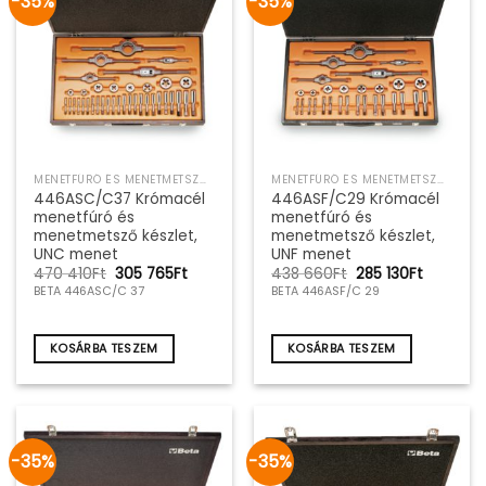
-35%
-35%
MENETFÚRÓ ÉS MENETMETSZŐ SZERSZÁMKÉSZLET
MENETFÚRÓ ÉS MENETMETSZŐ SZERSZÁMKÉSZLET
446ASC/C37 Krómacél
446ASF/C29 Krómacél
menetfúró és
menetfúró és
menetmetsző készlet,
menetmetsző készlet,
UNC menet
UNF menet
Original
Current
Original
Current
470 410
Ft
305 765
Ft
438 660
Ft
285 130
Ft
price
price
price
price
BETA 446ASC/C 37
BETA 446ASF/C 29
was:
is:
was:
is:
470
305
438
285
410Ft.
765Ft.
660Ft.
130Ft.
KOSÁRBA TESZEM
KOSÁRBA TESZEM
-35%
-35%