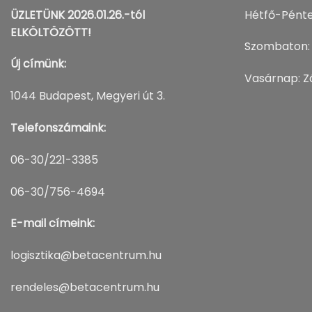
ÜZLETÜNK 2026.01.26.-tól
Hétfő-Pénte
ELKÖLTÖZÖTT!
Szombaton:
Új címünk:
Vasárnap: Z
1044 Budapest, Megyeri út 3.
Telefonszámaink:
06-30/221-3385
06-30/756-4694
E-mail címeink:
logisztika@betacentrum.hu
rendeles@betacentrum.hu