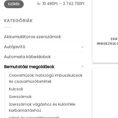
Min
Max
Ár:
10 480Ft
—
2 742 730Ft
SZŰRÉS
ár
ár
KATEGÓRIÁK
Akkumulátoros szerszámok
CSA
IMBUSZKUL
Autójavító
Automata kábeldobok
Bemutatási megoldások
Csavarhúzók, hatszögű imbuszkulcsok
és csavarhúzóbetétek
Kulcsok
Szerszámok
Szerszámok vágáshoz és különféle
karbantartáshoz
Vágó és csiszolókorongok