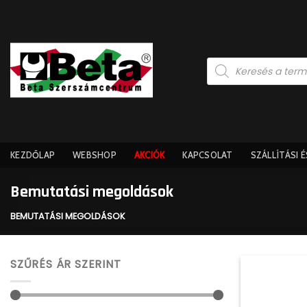
Skip
to
content
Products
search
KEZDŐLAP
WEBSHOP
AKCIÓK
KAPCSOLAT
SZÁLLÍTÁSI 
Bemutatási megoldások
BEMUTATÁSI MEGOLDÁSOK
SZŰRÉS ÁR SZERINT