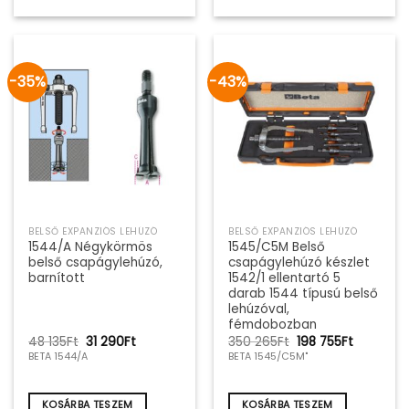
-35%
-43%
BELSŐ EXPANZIÓS LEHÚZÓ
BELSŐ EXPANZIÓS LEHÚZÓ
1544/A Négykörmös
1545/C5M Belső
belső csapágylehúzó,
csapágylehúzó készlet
barnított
1542/1 ellentartó 5
darab 1544 típusú belső
lehúzóval,
fémdobozban
Original
Current
Original
Current
48 135
Ft
31 290
Ft
350 265
Ft
198 755
Ft
price
price
price
price
BETA 1544/A
BETA 1545/C5M"
was:
is:
was:
is:
48
31
350
198
135Ft.
290Ft.
265Ft.
755Ft.
KOSÁRBA TESZEM
KOSÁRBA TESZEM