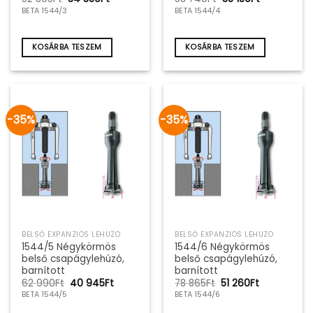
price
price
price
price
BETA 1544/3
BETA 1544/4
was:
is:
was:
is:
52
34
58
38
895Ft.
380Ft.
740Ft.
180Ft.
KOSÁRBA TESZEM
KOSÁRBA TESZEM
-35%
-35%
BELSŐ EXPANZIÓS LEHÚZÓ
BELSŐ EXPANZIÓS LEHÚZÓ
1544/5 Négykörmös
1544/6 Négykörmös
belső csapágylehúzó,
belső csapágylehúzó,
barnított
barnított
Original
Current
Original
Current
62 990
Ft
40 945
Ft
78 865
Ft
51 260
Ft
price
price
price
price
BETA 1544/5
BETA 1544/6
was:
is:
was:
is:
62
40
78
51