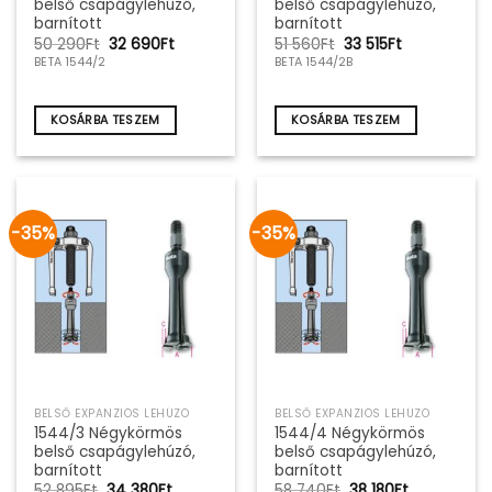
belső csapágylehúzó,
belső csapágylehúzó,
barnított
barnított
Original
Current
Original
Current
50 290
Ft
32 690
Ft
51 560
Ft
33 515
Ft
price
price
price
price
BETA 1544/2
BETA 1544/2B
was:
is:
was:
is:
50
32
51
33
290Ft.
690Ft.
560Ft.
515Ft.
KOSÁRBA TESZEM
KOSÁRBA TESZEM
-35%
-35%
BELSŐ EXPANZIÓS LEHÚZÓ
BELSŐ EXPANZIÓS LEHÚZÓ
1544/3 Négykörmös
1544/4 Négykörmös
belső csapágylehúzó,
belső csapágylehúzó,
barnított
barnított
Original
Current
Original
Current
52 895
Ft
34 380
Ft
58 740
Ft
38 180
Ft