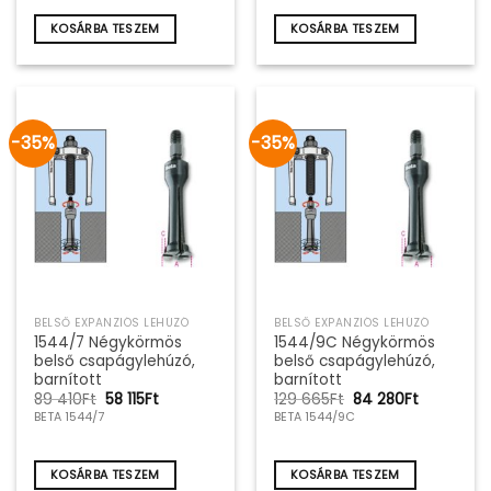
990Ft.
945Ft.
865Ft.
260Ft.
KOSÁRBA TESZEM
KOSÁRBA TESZEM
-35%
-35%
BELSŐ EXPANZIÓS LEHÚZÓ
BELSŐ EXPANZIÓS LEHÚZÓ
1544/7 Négykörmös
1544/9C Négykörmös
belső csapágylehúzó,
belső csapágylehúzó,
barnított
barnított
Original
Current
Original
Current
89 410
Ft
58 115
Ft
129 665
Ft
84 280
Ft
price
price
price
price
BETA 1544/7
BETA 1544/9C
was:
is:
was:
is:
89
58
129
84
410Ft.
115Ft.
665Ft.
280Ft.
KOSÁRBA TESZEM
KOSÁRBA TESZEM