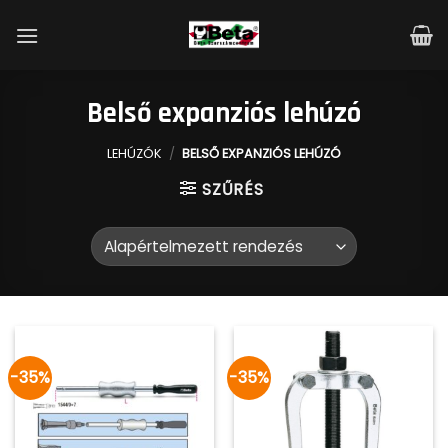
Skip
to
content
Belső expanziós lehúzó
LEHÚZÓK
/
BELSŐ EXPANZIÓS LEHÚZÓ
SZŰRÉS
-35%
-35%