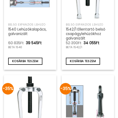
BELSŐ EXPANZIÓS LEHÚZÓ
BELSŐ EXPANZIÓS LEHÚZÓ
1540 Lehúzókalapács,
1542/1 Ellentartó belső
galvanizált
csapágylehúzókhoz
galvanizált
Original
Current
Original
Current
60 835
Ft
39 545
Ft
52 390
Ft
34 055
Ft
price
price
price
price
BETA 1540
BETA 1542/1
was:
is:
was:
is:
60
39
52
34
835Ft.
545Ft.
390Ft.
055Ft.
KOSÁRBA TESZEM
KOSÁRBA TESZEM
-35%
-35%