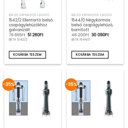
BELSŐ EXPANZIÓS LEHÚZÓ
BELSŐ EXPANZIÓS LEHÚZÓ
1542/2 Ellentartó belső
1544/0 Négykörmös
csapágylehúzókhoz
belső csapágylehúzó,
galvanizált
barnított
Original
Current
Original
Current
78 865
Ft
51 260
Ft
46 290
Ft
30 090
Ft
price
price
price
price
BETA 1542/2
BETA 1544/0
was:
is:
was:
is:
78
51
46
30
865Ft.
260Ft.
290Ft.
090Ft.
KOSÁRBA TESZEM
KOSÁRBA TESZEM
-35%
-35%