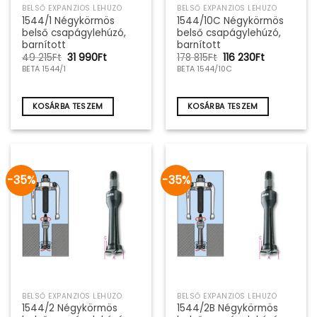
BELSŐ EXPANZIÓS LEHÚZÓ
BELSŐ EXPANZIÓS LEHÚZÓ
1544/1 Négykörmös
1544/10C Négykörmös
belső csapágylehúzó,
belső csapágylehúzó,
barnított
barnított
Original
Current
Original
Current
49 215
Ft
31 990
Ft
178 815
Ft
116 230
Ft
price
price
price
price
BETA 1544/1
BETA 1544/10C
was:
is:
was:
is:
49
31
178
116
215Ft.
990Ft.
815Ft.
230Ft.
KOSÁRBA TESZEM
KOSÁRBA TESZEM
-35%
-35%
BELSŐ EXPANZIÓS LEHÚZÓ
BELSŐ EXPANZIÓS LEHÚZÓ
1544/2 Négykörmös
1544/2B Négykörmös