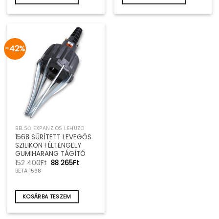
-42%
BELSŐ EXPANZIÓS LEHÚZÓ
1568 SŰRÍTETT LEVEGŐS
SZILIKON FÉLTENGELY
GUMIHARANG TÁGÍTÓ
Original
Current
152 400
Ft
88 265
Ft
price
price
BETA 1568
was:
is:
152
88
400Ft.
265Ft.
KOSÁRBA TESZEM