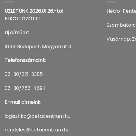
ÜZLETÜNK 2026.01.26.-tól
Hétfő-Pénte
ELKÖLTÖZÖTT!
Szombaton:
Új címünk:
Vasárnap: Z
1044 Budapest, Megyeri út 3.
Telefonszámaink:
06-30/221-3385
06-30/756-4694
E-mail címeink:
logisztika@betacentrum.hu
rendeles@betacentrum.hu