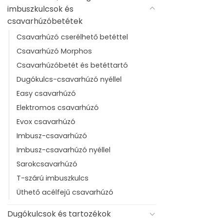
imbuszkulcsok és
csavarhúzóbetétek
Csavarhúzó cserélhető betéttel
Csavarhúzó Morphos
Csavarhúzóbetét és betéttartó
Dugókulcs-csavarhúzó nyéllel
Easy csavarhúzó
Elektromos csavarhúzó
Evox csavarhúzó
Imbusz-csavarhúzó
Imbusz-csavarhúzó nyéllel
Sarokcsavarhúzó
T-szárú imbuszkulcs
Üthető acélfejű csavarhúzó
Dugókulcsok és tartozékok