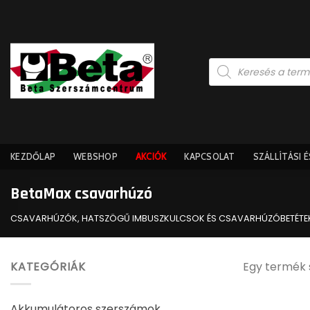
Skip
to
content
Products
search
KEZDŐLAP
WEBSHOP
AKCIÓK
KAPCSOLAT
SZÁLLÍTÁSI 
BetaMax csavarhúzó
CSAVARHÚZÓK, HATSZÖGŰ IMBUSZKULCSOK ÉS CSAVARHÚZÓBETÉTE
KATEGÓRIÁK
Egy termék 
Akkumulátoros szerszámok