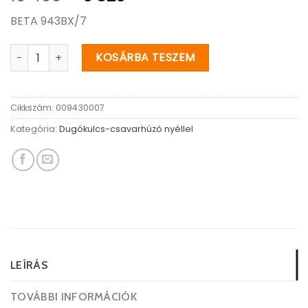
price
price
BETA 943BX/7
was:
is:
10
6
943BX 7 Hosszú hatlapú dugókulcs-csavarhúzó krómozott
KOSÁRBA TESZEM
490Ft.
820Ft.
Cikkszám:
009430007
Kategória:
Dugókulcs-csavarhúzó nyéllel
LEÍRÁS
TOVÁBBI INFORMÁCIÓK