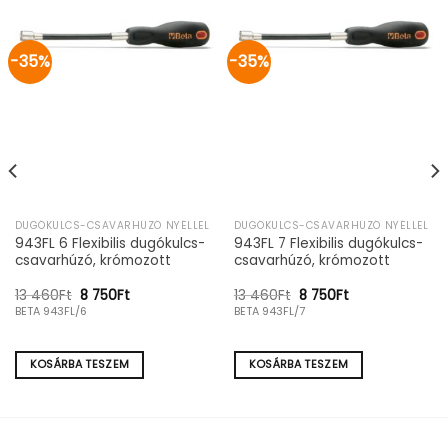
-35%
-35%
DUGÓKULCS-CSAVARHÚZÓ NYÉLLEL
DUGÓKULCS-CSAVARHÚZÓ NYÉLLEL
943FL 6 Flexibilis dugókulcs-
943FL 7 Flexibilis dugókulcs-
csavarhúzó, krómozott
csavarhúzó, krómozott
Original
Current
Original
Current
13 460
Ft
8 750
Ft
13 460
Ft
8 750
Ft
price
price
price
price
BETA 943FL/6
BETA 943FL/7
was:
is:
was:
is:
13
8
13
8
460Ft.
750Ft.
460Ft.
750Ft.
KOSÁRBA TESZEM
KOSÁRBA TESZEM