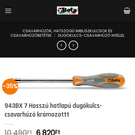
Skip
to
content
CSAVARHÚZÓK, HATSZÖGŰ IMBUSZKULCSOK ÉS
CSAVARHÚZÓBETÉTEK
/
DUGÓKULCS-CSAVARHÚZÓ NYÉLLEL
-35%
943BX 7 Hosszú hatlapú dugókulcs-
csavarhúzó krómozottt
Original
Current
10 490
6 820
Ft
Ft