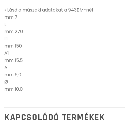
• Lásd a műszaki adatokat a 943BM-nél
mm 7
L
mm 270
L1
mm 150
A1
mm 15,5
A
mm 6,0
Ø
mm 10,0
KAPCSOLÓDÓ TERMÉKEK